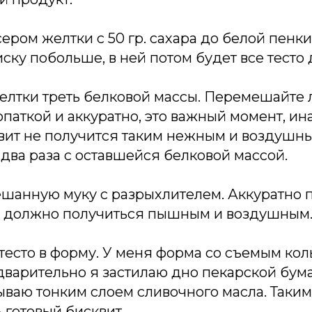
сером желтки с 50 гр. сахара до белой пенк
ску побольше, в ней потом будет все тесто 
желтки треть белковой массы. Перемешайте 
паткой и аккуратно, это важный момент, ина
вит не получится таким нежным и воздушны
два раза с оставшейся белковой массой.
мешанную муку с разрыхлителем. Аккуратно
то должно получиться пышным и воздушным
тесто в форму. У меня форма со съемым ко
варительно я застилаю дно пекарской бума
ваю тонким слоем сливочного масла. Таким
 готовый бисквит.