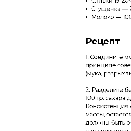
Сливки 15-20
Сгущенка — 
Молоко — 10
Рецепт
1. Соедините м
принципе сове
(мука, разрыхл
2. Разделите б
100 гр. сахара
Консистенция 
массы, остаетс
должны быть об
вода или друго