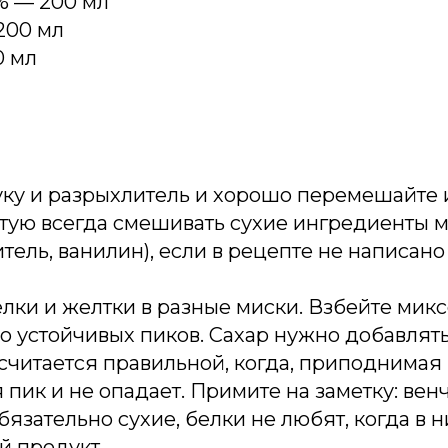
% — 200 мл
200 мл
0 мл
уку и разрыхлитель и хорошо перемешайте и
тую всегда смешивать сухие ингредиенты 
итель, ванилин), если в рецепте не написано
елки и желтки в разные миски. Взбейте мик
 до устойчивых пиков. Сахар нужно добавлят
считается правильной, когда, приподнимая 
я пик и не опадает. Примите на заметку: вен
язательно сухие, белки не любят, когда в н
й продукт.