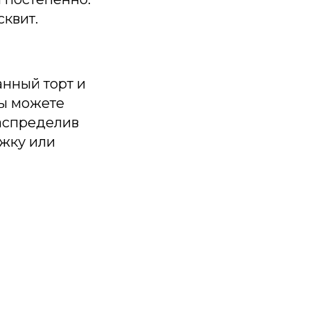
сквит.
анный торт и
вы можете
распределив
ужку или