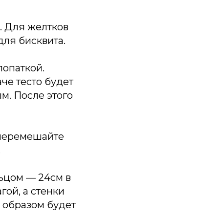
и. Для желтков
для бисквита.
лопаткой.
че тесто будет
м. После этого
 перемешайте
.
льцом — 24см в
гой, а стенки
 образом будет