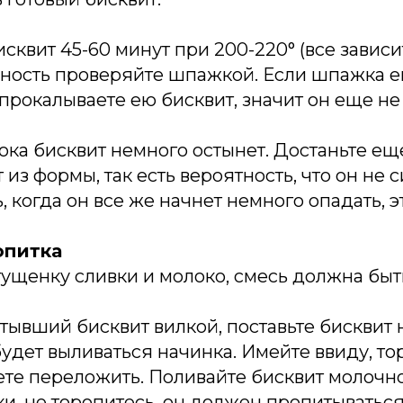
исквит 45-60 минут при 200-220° (все зависи
овность проверяйте шпажкой. Если шпажка 
к прокалываете ею бисквит, значит он еще не
ока бисквит немного остынет. Достаньте е
 из формы, так есть вероятность, что он не 
ь, когда он все же начнет немного опадать, 
опитка
ущенку сливки и молоко, смесь должна быт
тывший бисквит вилкой, поставьте бисквит 
будет выливаться начинка. Имейте ввиду, тор
ете переложить. Поливайте бисквит молочн
, не торопитесь, он должен пропитываться