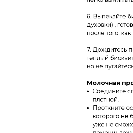
6. Выпекайте б
духовки) , гот
после того, ка
7. Дождитесь п
теплый бисквит
но не пугайтес
Молочная пр
Соедините сг
плотной.
Проткните ос
которого не 
уже не смож
помощи ложки