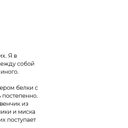
х. Я в
между собой
 иного.
сером белки с
ь постепенно.
венчик из
чики и миска
их поступает