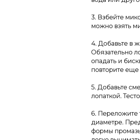
3. Взбейте мик
можно взять ми
4. Добавьте в 
Обязательно ло
опадать и биск
повторите еще 
5. Добавьте с
лопаткой. Тес
6. Переложите 
диаметре. Пред
формы промазы
легко вынимать