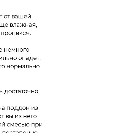
т от вашей
еще влажная,
 пропекся.
ще немного
сильно опадет,
это нормально.
ь достаточно
на поддон из
т вы из него
ой смесью при
 постепенно.