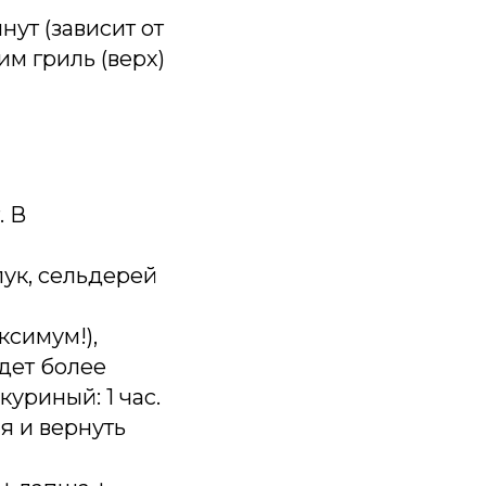
нут (зависит от
м гриль (верх)
. В
лук, сельдерей
ксимум!),
дет более
куриный: 1 час.
я и вернуть