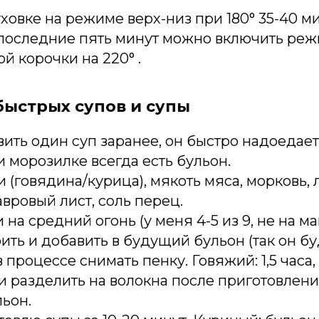
уховке на режиме верх-низ при 180° 35-40 ми
 последние пять минут можно включить режи
й корочки на 220° .
быстрых супов и супы
ить один суп заранее, он быстро надоедает
 морозилке всегда есть бульон.
и (говядина/курица), мякоть мяса, морковь, 
лавровый лист, соль перец.
 на средний огонь (у меня 4-5 из 9, не на ма
ть и добавить в будущий бульон (так он бу
 процессе снимать пенку. Говяжий: 1,5 часа, 
 разделить на волокна после приготовлени
льон.