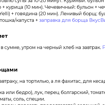
товлю супы за 10-20 минут. Куриный: бульон
 + курица (10 мин). Чечевичный: бульон + ч
elli) + говядина (20 мин). Ленивый борщ: бу
тошка/капуста +
заправка для борща ВкусВ
иет
 в сумме, утром на черный хлеб на завтрак.
Р
вощами
автраку, на тортилью, а ля фахитас, для кеса
ка или бедро), лук, перец болгарский, томат
маты, соль, специи.