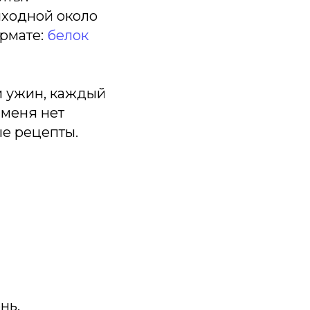
выходной около
ормате:
белок
и ужин, каждый
 меня нет
ые рецепты.
нь.