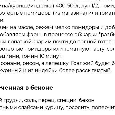
на/курица/индейка) 400-500г, лук 1/2, пом
протертые помидоры (из магазина) или томатн
и.
ем на масле, режем мелко помидоры и доба
Добавляем фарш, в процессе обжарки "разб
ки лопаткой, жарим почти до полной готовн
ротертые помидоры или томатную пасту, со
циями, томим 10 минут.
аронами, рисом, в лепешку. Говяжий будет 
 куриный и из индейки более рассыпчатый.
еченная в беконе
 грудки, соль, перец, специи, бекон.
пными слайсами курицу, посолить, поперчит