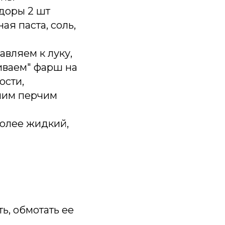
идоры 2 шт
ая паста, соль,
вляем к луку,
иваем" фарш на
ости,
лим перчим
более жидкий,
ь, обмотать ее