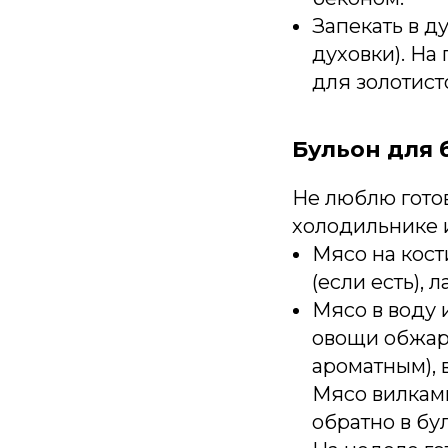
Запекать в д
духовки). На
для золотисто
Бульон для 
Не люблю готов
холодильнике и
Мясо на кост
(если есть), 
Мясо в воду и
овощи обжари
ароматным), в
Мясо вилками
обратно в бу