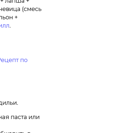
 + лапша +
ечевица (смесь
льон +
илл
.
ецепт по
дильи.
ная паста или