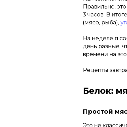
Правильно, это
3 часов. В ито
(мясо, рыба),
у
На неделе я со
день разные, ч
времени на это
Рецепты завтр
Белок: м
Простой мя
Это не классич