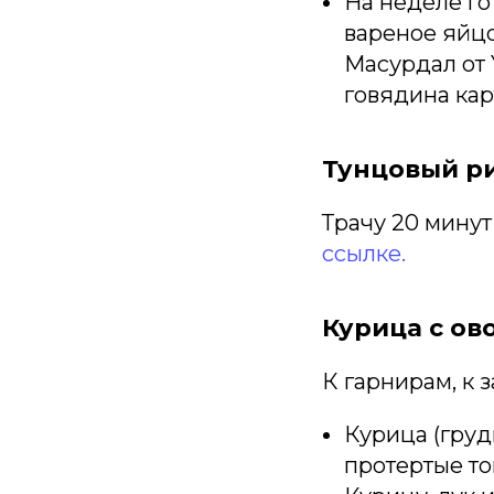
На неделе го
вареное яйцо
Масурдал от Y
говядина кар
Тунцовый р
Трачу 20 минут
ссылке.
Курица с о
К гарнирам, к з
Курица (груд
протертые то