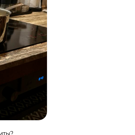
литы?