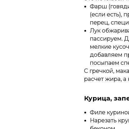
Фарш (говяди
(если есть), 
перец, специ
Лук обжарива
пассируем. 
мелкие кусоч
добавляем п
посыпаем спе
С гречкой, мак
расчет жира, а
Курица, зап
Филе куриной
Нарезать кру
беконом.