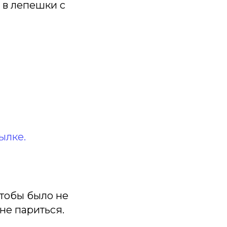
 в лепешки с
ылке.
чтобы было не
не париться.