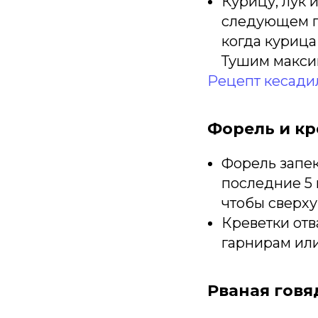
Курицу, лук 
следующем по
когда курица
Тушим максим
Рецепт кесадил
Форель и кр
Форель запека
последние 5 
чтобы сверху
Креветки отв
гарнирам или
Рваная говя