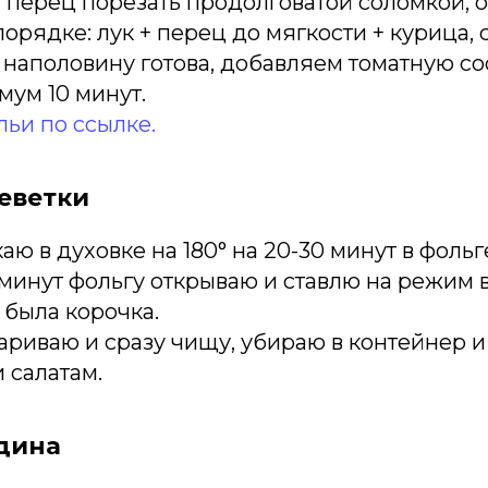
и перец порезать продолговатой соломкой, 
рядке: лук + перец до мягкости + курица, с
 наполовину готова, добавляем томатную с
ум 10 минут.
ьи по ссылке.
еветки
ю в духовке на 180° на 20-30 минут в фольге
минут фольгу открываю и ставлю на режим в
 была корочка.
ариваю и сразу чищу, убираю в контейнер 
 салатам.
дина