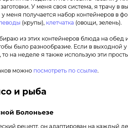
 заготовки. У меня своя система, я трачу в 
ге у меня получается набор контейнеров в ф
глеводы
(крупы),
клетчатка
(овощи, зелень).
бираю из этих контейнеров блюда на обед 
тобы было разнообразие. Если в выходной у
, то на неделе я также использую эти прост
аков можно
посмотреть по ссылке
.
ясо и рыба
сной Болоньезе
еский рецепт, он адаптирован на каждый де