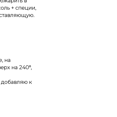
обжарить в
оль + специи,
оставляющую.
, на
ерх на 240°,
и добавляю к